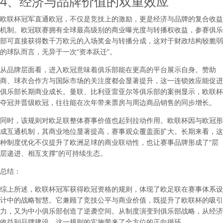
4、经济与品牌价值的双重效应
欧联杯冠军直通欧冠，不仅是竞技上的激励，更是经济与品牌的复合收益
机制。欧冠联赛拥有全球最高级别的商业曝光度与转播权收益，参赛俱乐
部可直接获得数千万欧元的入场奖金与转播分成，这对于财政结构较脆弱
的球队而言，无异于一次“资本跃迁”。
从品牌层面看，进入欧冠意味着俱乐部能在更高的平台展示自身。赞助
商、球衣合作方与国际市场的关注度都会显著提升，这一连锁效应能促进
俱乐部长期商业成长。曼联、比利亚雷亚尔等俱乐部的案例显示，欧联杯
夺冠并晋级欧冠，往往能在次年带来票房与周边商品销售的同步增长。
同时，该规则对欧足联整体赛事价值也起到拉动作用。欧联杯因与欧冠形
成互通机制，其商业地位显著提高，赛事观众覆盖面扩大。长期来看，这
种制度优化不仅提升了欧洲足球的商业联动性，也让赛事品牌形成了“层
层递进、相互支撑”的可持续生态。
总结：
综上所述，欧联杯冠军获得欧冠资格的规则，体现了欧足联在赛事体系设
计中的战略智慧。它兼顾了竞技公平与商业价值，既提升了欧联杯的吸引
力，又为中小俱乐部创造了逆袭空间。从制度演变到俱乐部战略，从经济
收益到品牌建设，这一规则的实施带来了全方位的正向循环。