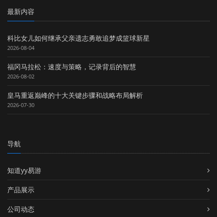
最新内容
科比女儿如何继承父亲遗志勇敢追梦成篮球新星
2026-08-04
福冈马拉松：速度与策略，记录背后的智慧
2026-08-02
皇马重返巅峰的十大关键步骤和战略布局解析
2026-07-30
导航
知道yy易游
产品展示
公司动态