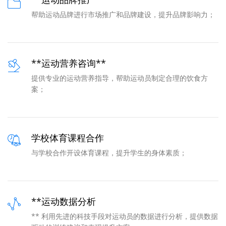
帮助运动品牌进行市场推广和品牌建设，提升品牌影响力；
**运动营养咨询**
提供专业的运动营养指导，帮助运动员制定合理的饮食方
案；
学校体育课程合作
与学校合作开设体育课程，提升学生的身体素质；
**运动数据分析
** 利用先进的科技手段对运动员的数据进行分析，提供数据