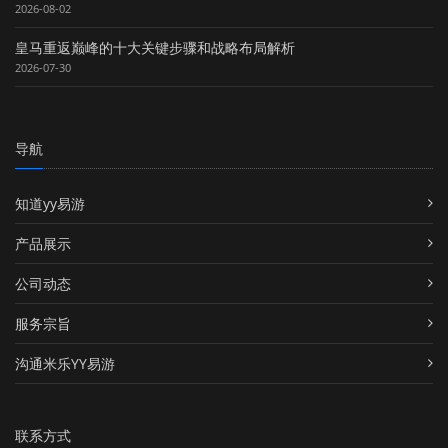
2026-08-02
皇马重返巅峰的十大关键步骤和战略布局解析
2026-07-30
导航
知道yy易游
产品展示
公司动态
服务宗旨
沟通米乐YY易游
联系方式