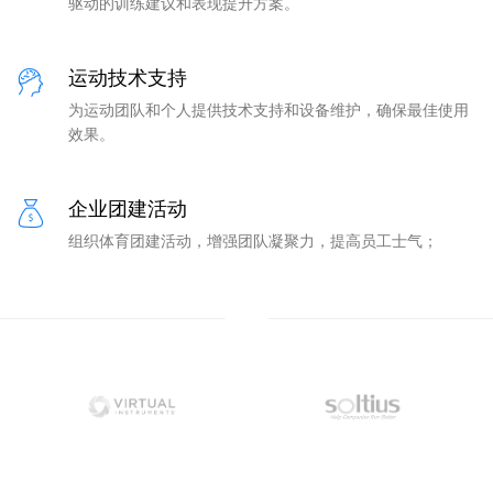
驱动的训练建议和表现提升方案。
运动技术支持
为运动团队和个人提供技术支持和设备维护，确保最佳使用
效果。
企业团建活动
组织体育团建活动，增强团队凝聚力，提高员工士气；