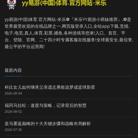
yy易游(中国)体育.官方网站-米乐⚽️『米乐YY易游小师妹推荐』,⚽️是
世界最受欢迎的在线品牌之一,网页版登录入口,全站app下载,竞猜,
电子,电竞,真人,体育,彩票,捕鱼,各种游戏等您来!入口、首页、平
台、登陆、官网、二十四小时专属客服在线服务!全球最安全,最信誉,
最公平的平台运营商!
最新内容
科比女儿如何继承父亲遗志勇敢追梦成篮球新星
2026-08-04
福冈马拉松：速度与策略，记录背后的智慧
2026-08-02
皇马重返巅峰的十大关键步骤和战略布局解析
2026-07-30