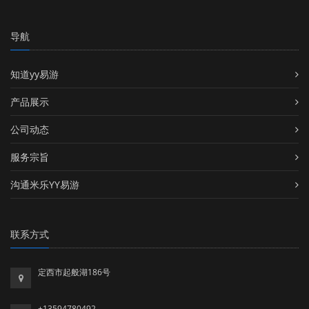
导航
知道yy易游
产品展示
公司动态
服务宗旨
沟通米乐YY易游
联系方式
定西市起般湖186号
+13594780492