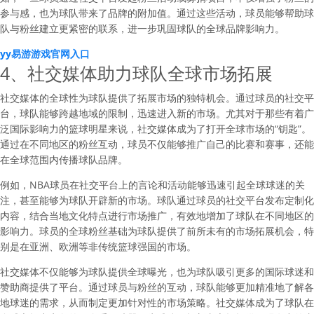
参与感，也为球队带来了品牌的附加值。通过这些活动，球员能够帮助球
队与粉丝建立更紧密的联系，进一步巩固球队的全球品牌影响力。
yy易游游戏官网入口
4、社交媒体助力球队全球市场拓展
社交媒体的全球性为球队提供了拓展市场的独特机会。通过球员的社交平
台，球队能够跨越地域的限制，迅速进入新的市场。尤其对于那些有着广
泛国际影响力的篮球明星来说，社交媒体成为了打开全球市场的“钥匙”。
通过在不同地区的粉丝互动，球员不仅能够推广自己的比赛和赛事，还能
在全球范围内传播球队品牌。
例如，NBA球员在社交平台上的言论和活动能够迅速引起全球球迷的关
注，甚至能够为球队开辟新的市场。球队通过球员的社交平台发布定制化
内容，结合当地文化特点进行市场推广，有效地增加了球队在不同地区的
影响力。球员的全球粉丝基础为球队提供了前所未有的市场拓展机会，特
别是在亚洲、欧洲等非传统篮球强国的市场。
社交媒体不仅能够为球队提供全球曝光，也为球队吸引更多的国际球迷和
赞助商提供了平台。通过球员与粉丝的互动，球队能够更加精准地了解各
地球迷的需求，从而制定更加针对性的市场策略。社交媒体成为了球队在