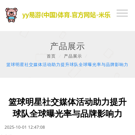
产品展示
首页
/
产品展示
/
篮球明星社交媒体活动助力提升球队全球曝光率与品牌影响力
篮球明星社交媒体活动助力提升
球队全球曝光率与品牌影响力
2025-10-01 12:47:08