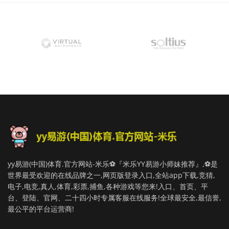
yy易游(中国)体育.官方网站-米乐⚽️『米乐YY易游小师妹推荐』,⚽️是
世界最受欢迎的在线品牌之一,网页版登录入口,全站app下载,竞猜,
电子,电竞,真人,体育,彩票,捕鱼,各种游戏等您来!入口、首页、平
台、登陆、官网、二十四小时专属客服在线服务!全球最安全,最信誉,
最公平的平台运营商!