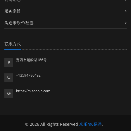
服务宗旨
沟通米乐YY易游
联系方式
定西市起般湖186号
+13594780492
https://m.seobjb.com
© 2026 All Rights Reserved
米乐m6易游
.