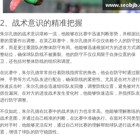
2、战术意识的精准把握
朱尔孔德的战术意识堪称一流，他能够在比赛中迅速判断形势，并根据比
赛的需要作出调整。在英乙联赛中，朱尔孔德并不仅仅依赖个人的防守技
术，而是更注重团队的整体防守布局。他能够迅速根据对方的进攻方式调
整站位，确保球队防线不被撕裂。他的防守不仅仅局限于自身位置的保
卫，还包括对整体防线的组织和调度。
在比赛中，朱尔孔德常常担任着防线指挥官的角色，他会在防守时通过眼
神、手势等方式与队友进行配合，确保防线的紧密性。尤其是在对方进行
快速反击时，朱尔孔德会迅速组织队友回撤，调整防线位置，避免被对方
抓住漏洞。在对方的进攻战术发生变化时，他能够快速适应，并指挥队友
进行防守调整。
不仅如此，朱尔孔德在比赛中的战术执行力也非常高。他能够理解教练的
战术意图，并通过自己精准的判断，在比赛中准确执行。在面对不同类型
的对手时，他能够灵活应对，通过自己对比赛的理解帮助球队进行战术布
置，增强了球队的防守稳固性。