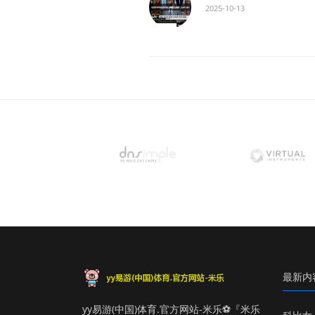
2025-10-13
最新内
yy易游(中国)体育.官方网站-米乐⚽️『米乐