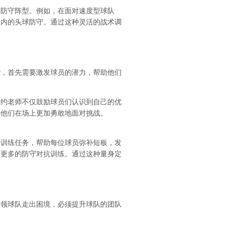
了防守阵型。例如，在面对速度型球队
区内的头球防守。通过这种灵活的战术调
袭，首先需要激发球员的潜力，帮助他们
，约老师不仅鼓励球员们认识到自己的优
得他们在场上更加勇敢地面对挑战。
的训练任务，帮助每位球员弥补短板，发
了更多的防守对抗训练。通过这种量身定
带领球队走出困境，必须提升球队的团队