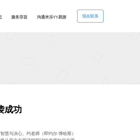
现在联系
态
服务宗旨
沟通米乐YY易游
袭成功
智慧与决心。约老师（即约尔·博哈斯）