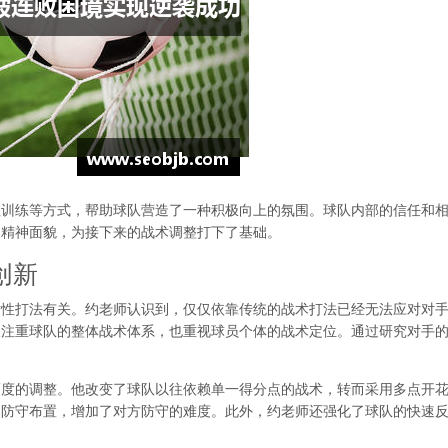
理训练等方式，帮助球队营造了一种积极向上的氛围。球队内部的信任和
的精神面貌，为接下来的战术调整打下了基础。
创新
对性打法有关。约老师认识到，仅仅依靠传统的战术打法已经无法应对对
仅注重球队的整体战术体系，也重视球员个体的战术定位。通过研究对手
幅度的调整。他改变了球队以往依赖单一得分点的战术，转而采用多点开
的防守布置，增加了对方防守的难度。此外，约老师还强化了球队的快速