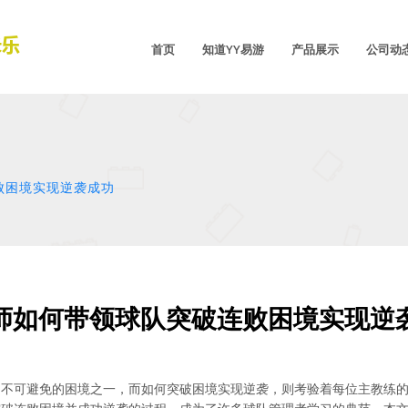
首页
知道YY易游
产品展示
公司动
败困境实现逆袭成功
师如何带领球队突破连败困境实现逆
不可避免的困境之一，而如何突破困境实现逆袭，则考验着每位主教练的