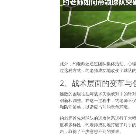
此外，约老师还通过团队集体活动、心
过这种方式，约老师成功地改变了球队
2、战术层面的变革与
连败的困境往往与战术失误或对手的针
创新和调整。在这一过程中，约老师不
和防守策略，以适应当前的竞争环境。
约老师首先对球队的进攻体系进行了大
度和多样性，约老师成功地打破了对手
击，取得了不少意想不到的效果。