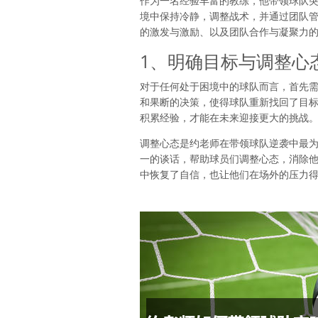
作为一名经验丰富的教练，他带领球队
境中保持冷静，调整战术，并通过团队
的激发与激励、以及团队合作与凝聚力
1、明确目标与调整心
对于任何处于困境中的球队而言，首先
和果断的决策，使得球队重新找回了目
积累经验，才能在未来迎接更大的挑战
调整心态是约老师在带领球队逆袭中最
一的谈话，帮助球员们调整心态，消除
中恢复了自信，也让他们在场外的压力